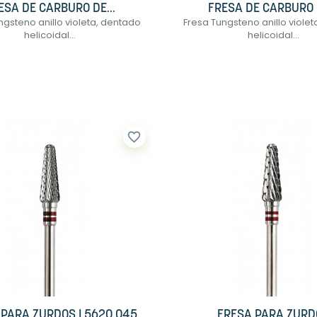
ESA DE CARBURO DE...
FRESA DE CARBURO D
ngsteno anillo violeta, dentado
Fresa Tungsteno anillo viole
helicoidal...
helicoidal...
favorite_border
 PARA ZURDOS L5620.045
FRESA PARA ZURD