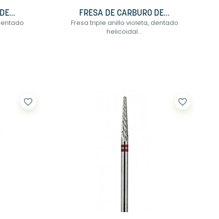
E...
FRESA DE CARBURO DE...
, dentado
Fresa triple anillo violeta, dentado
helicoidal...
favorite_border
favorite_border