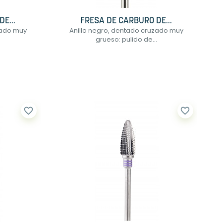
E...
FRESA DE CARBURO DE...
zado muy
Anillo negro, dentado cruzado muy
.
grueso: pulido de...
favorite_border
favorite_border