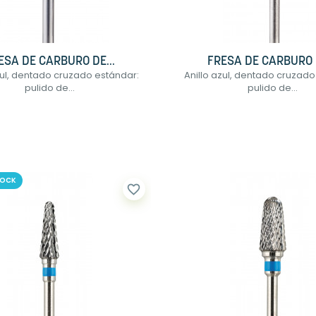
ESA DE CARBURO DE...
FRESA DE CARBURO D
zul, dentado cruzado estándar:
Anillo azul, dentado cruzado
pulido de...
pulido de...
TOCK
favorite_border