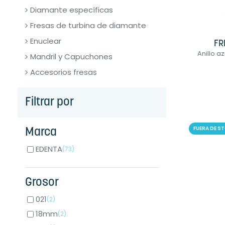
Diamante específicas
Fresas de turbina de diamante
Enuclear
FR
Anillo a
Mandril y Capuchones
Accesorios fresas
Filtrar por
FUERA DE S
Marca
EDENTA
(73)
Grosor
021
(2)
18mm
(2)