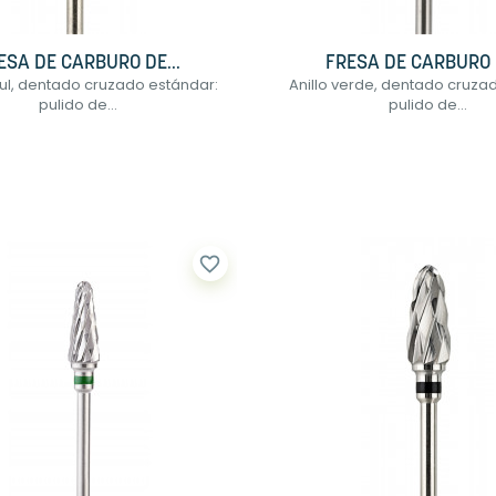
ESA DE CARBURO DE...
FRESA DE CARBURO D
zul, dentado cruzado estándar:
Anillo verde, dentado cruza
pulido de...
pulido de...
favorite_border