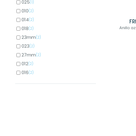
025
(1)
010
(2)
014
(2)
FR
Anillo a
018
(2)
23mm
(2)
023
(2)
27mm
(2)
012
(2)
016
(2)