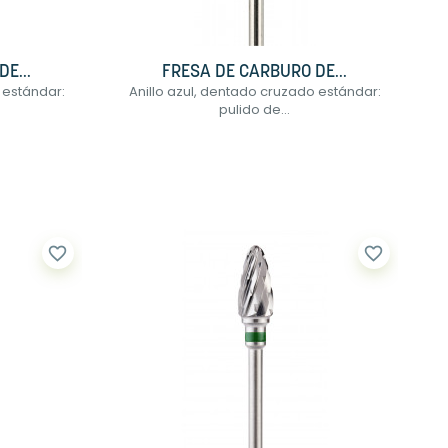
E...
FRESA DE CARBURO DE...
 estándar:
Anillo azul, dentado cruzado estándar:
pulido de...
favorite_border
favorite_border