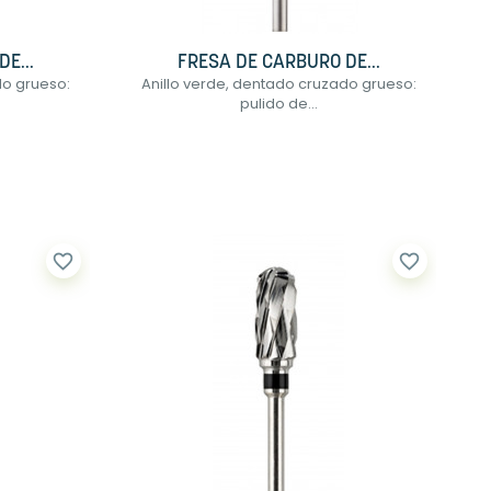
E...
FRESA DE CARBURO DE...
do grueso:
Anillo verde, dentado cruzado grueso:
pulido de...
favorite_border
favorite_border