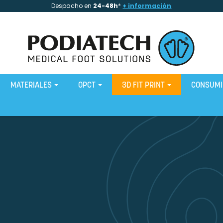
Despacho en
24-48h
*
+ información
MATERIALES
OPCT
3D FIT PRINT
CONSUM