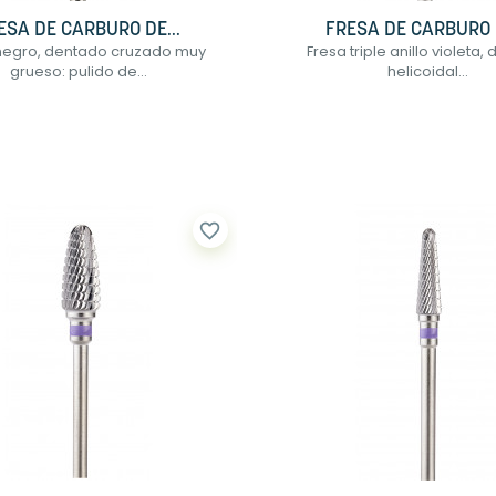
ESA DE CARBURO DE...
FRESA DE CARBURO D
 negro, dentado cruzado muy
Fresa triple anillo violeta
grueso: pulido de...
helicoidal...
favorite_border