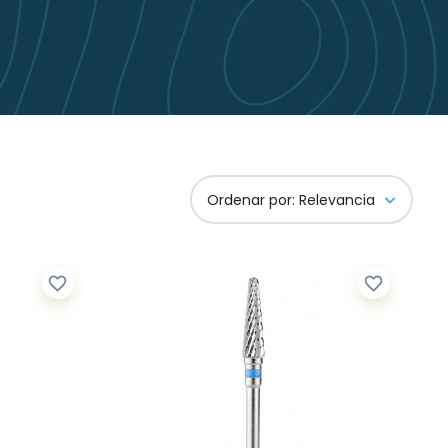
Ordenar por: Relevancia
favorite_border
favorite_border