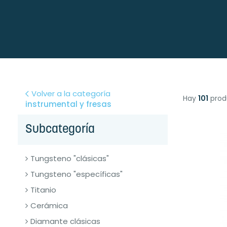
Volver a la categoría
Hay
101
prod
instrumental y fresas
Subcategoría
Tungsteno "clásicas"
Tungsteno "específicas"
Titanio
Cerámica
Diamante clásicas