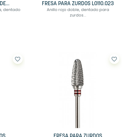
E...
FRESA PARA ZURDOS L0110.023
ta, dentado
Anillo rojo doble, dentado para
zurdos...
favorite_border
favorite_border
OS
FRESA PARA ZURDOS