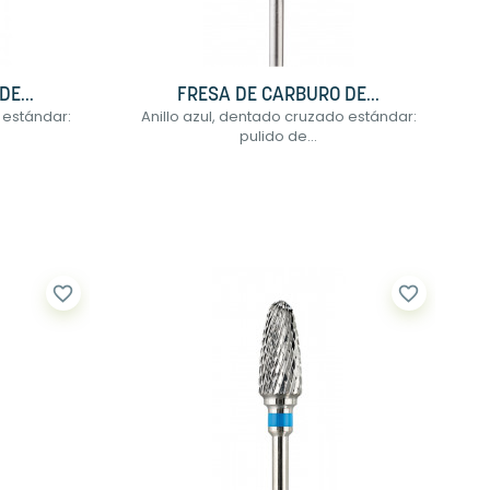
E...
FRESA DE CARBURO DE...
 estándar:
Anillo azul, dentado cruzado estándar:
pulido de...
favorite_border
favorite_border