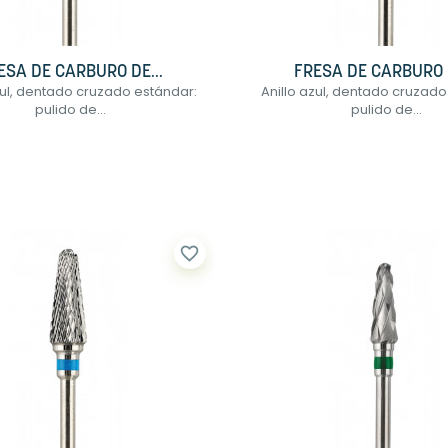
ESA DE CARBURO DE...
FRESA DE CARBURO D
zul, dentado cruzado estándar:
Anillo azul, dentado cruzado
pulido de...
pulido de...
favorite_border