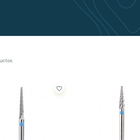
uctos.
favorite_border