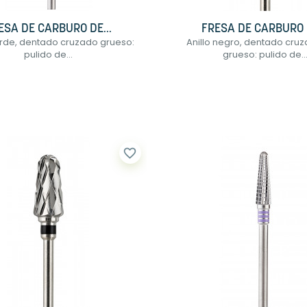
ESA DE CARBURO DE...
FRESA DE CARBURO D
erde, dentado cruzado grueso:
Anillo negro, dentado cru
pulido de...
grueso: pulido de..
favorite_border