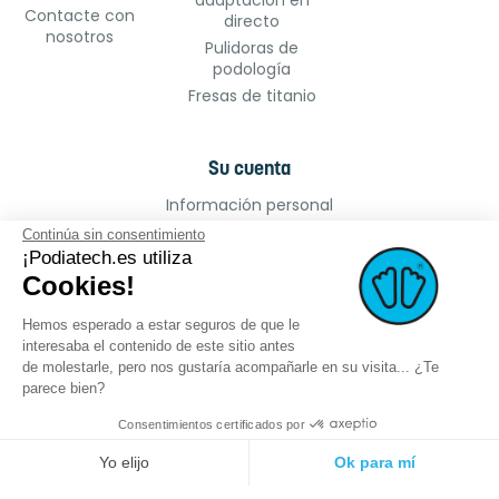
adaptación en
Contacte con
directo
nosotros
Pulidoras de
podología
Fresas de titanio
Su cuenta
Información personal
Pedidos
Continúa sin consentimiento
¡Podiatech.es utiliza
Facturas por abono
Cookies!
Direcciones
Cupones de descuento
Hemos esperado a estar seguros de que le
Mis alertas
interesaba el contenido de este sitio antes
de molestarle, pero nos gustaría acompañarle en su visita... ¿Te
parece bien?
Consentimientos certificados por
©2022 podiatech.es, todos los derechos
Logro :
meta-
Yo elijo
Ok para mí
reservados.
creation.com
Plataforma de Gestión de Consentimiento: Personaliza tus Opciones