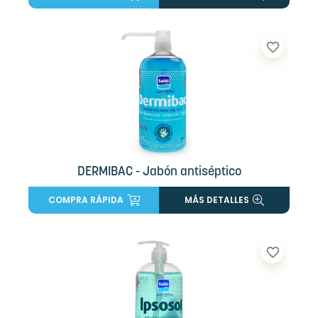
favorite_border
DERMIBAC - Jabón antiséptico
COMPRA RÁPIDA
MÁS DETALLES
favorite_border