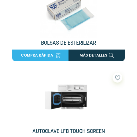
BOLSAS DE ESTERILIZAR
COMPRA RÁPIDA
MÁS DETALLES
favorite_border
AUTOCLAVE LFB TOUCH SCREEN