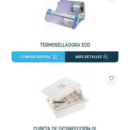
TERMOSELLADORA ECO
COMPRA RÁPIDA
MÁS DETALLES
favorite_border
CUBETA DE DESINFECCIÓN-3L