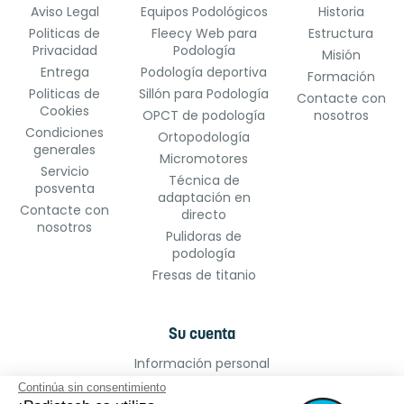
Aviso Legal
Equipos Podológicos
Historia
Politicas de
Fleecy Web para
Estructura
Privacidad
Podología
Misión
Entrega
Podología deportiva
Formación
Politicas de
Sillón para Podología
Contacte con
Cookies
OPCT de podología
nosotros
Condiciones
Ortopodología
generales
Micromotores
Servicio
Técnica de
posventa
adaptación en
Contacte con
directo
nosotros
Pulidoras de
podología
Fresas de titanio
Su cuenta
Información personal
Pedidos
Continúa sin consentimiento