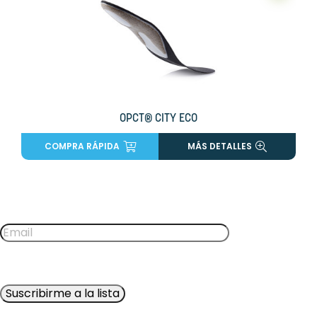
OPCT® CITY ECO
COMPRA RÁPIDA
MÁS DETALLES
NUEVO
favorite_border
favorite_border