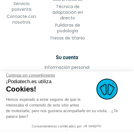
Servicio
Técnica de
posventa
adaptación en
Contacte con
directo
nosotros
Pulidoras de
podología
Fresas de titanio
Su cuenta
Información personal
Pedidos
Continúa sin consentimiento
¡Podiatech.es utiliza
Facturas por abono
Cookies!
Direcciones
Cupones de descuento
Hemos esperado a estar seguros de que le
Mis alertas
interesaba el contenido de este sitio antes
de molestarle, pero nos gustaría acompañarle en su visita... ¿Te
parece bien?
Consentimientos certificados por
©2022 podiatech.es, todos los derechos
Logro :
meta-