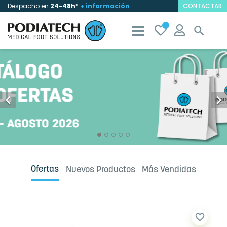
Despacho en
24-48h
*
+ información
CONTACTAR



Ofertas
Nuevos Productos
Más Vendidas
favorite_border