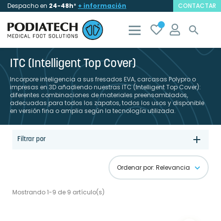
Despacho en
24-48h
*
+ información
CONTACTAR

ITC (Intelligent Top Cover)
Incorpore inteligencia a sus fresados EVA, carcasas Polypro o
impresas en 3D añadiendo nuestras ITC (Intelligent Top Cover):
diferentes combinaciones de materiales preensamblados,
adecuadas para todos los zapatos, todos los usos y disponible
en versión fina o amplia según la tecnología utilizada.
Filtrar por
Ordenar por: Relevancia
Mostrando 1-9 de 9 artículo(s)