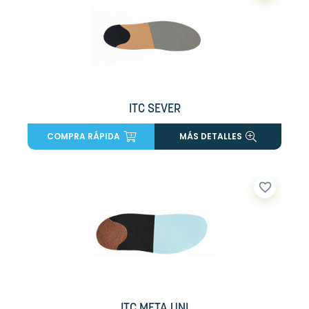
ITC SEVER
COMPRA RÁPIDA
MÁS DETALLES
favorite_border
ITC META UNI