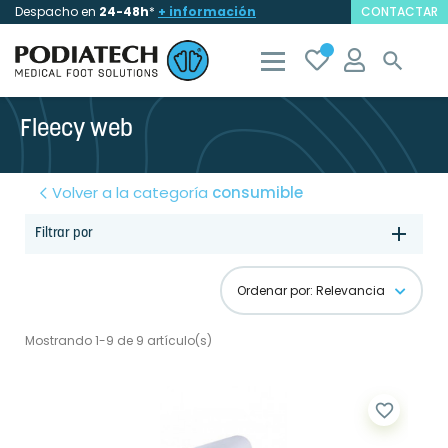
Despacho en
24-48h
*
+ información
CONTACTAR

Fleecy web
Volver a la categoría
consumible
Filtrar por
Ordenar por: Relevancia
Mostrando 1-9 de 9 artículo(s)
favorite_border