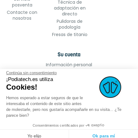
Técnica de
posventa
adaptación en
Contacte con
directo
nosotros
Pulidoras de
podología
Fresas de titanio
Su cuenta
Información personal
Pedidos
Continúa sin consentimiento
¡Podiatech.es utiliza
Facturas por abono
Cookies!
Direcciones
Cupones de descuento
Hemos esperado a estar seguros de que le
Mis alertas
interesaba el contenido de este sitio antes
de molestarle, pero nos gustaría acompañarle en su visita... ¿Te
parece bien?
Consentimientos certificados por
©2022 podiatech.es, todos los derechos
Logro :
meta-
Yo elijo
Ok para mí
reservados.
creation.com