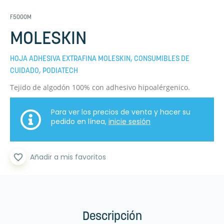
F5000M
MOLESKIN
HOJA ADHESIVA EXTRAFINA MOLESKIN, CONSUMIBLES DE
CUIDADO, PODIATECH
Tejido de algodón 100% con adhesivo hipoalérgenico.
Para ver los precios de venta y hacer su
pedido en línea,
inicie sesión
favorite_border
Añadir a mis favoritos
Descripción