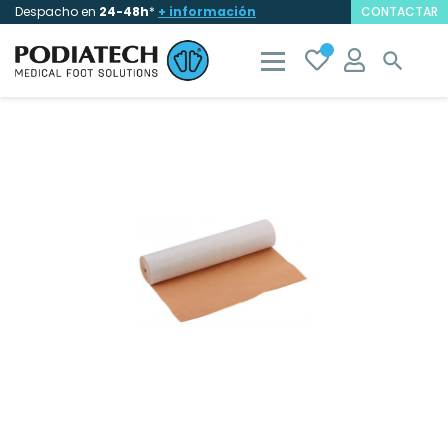
Despacho en
24-48h
*
+ información
CONTACTAR
