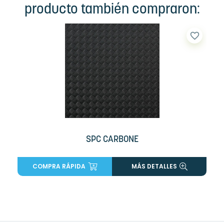
producto también compraron:
favorite_border
SPC CARBONE
COMPRA RÁPIDA
MÁS DETALLES