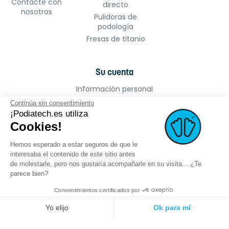
Contacte con
directo
nosotros
Pulidoras de
podología
Fresas de titanio
Su cuenta
Información personal
Pedidos
Continúa sin consentimiento
Facturas por abono
¡Podiatech.es utiliza
Cookies!
Direcciones
Cupones de descuento
Hemos esperado a estar seguros de que le
Mis alertas
interesaba el contenido de este sitio antes
de molestarle, pero nos gustaría acompañarle en su visita... ¿Te
parece bien?
Consentimientos certificados por
©2022 podiatech.es, todos los derechos
Logro :
meta-
Yo elijo
Ok para mí
reservados.
creation.com
Plataforma de Gestión de Consentimiento: Personaliza tus Opciones
Axeptio consent