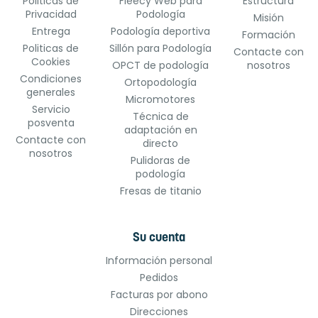
Politicas de
Fleecy Web para
Estructura
Privacidad
Podología
Misión
Entrega
Podología deportiva
Formación
Politicas de
Sillón para Podología
Contacte con
Cookies
OPCT de podología
nosotros
Condiciones
Ortopodología
generales
Micromotores
Servicio
Técnica de
posventa
adaptación en
Contacte con
directo
nosotros
Pulidoras de
podología
Fresas de titanio
Su cuenta
Información personal
Pedidos
Facturas por abono
Direcciones