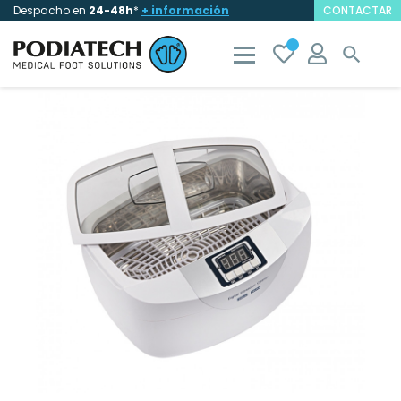
Despacho en
24-48h
*
+ información
CONTACTAR
