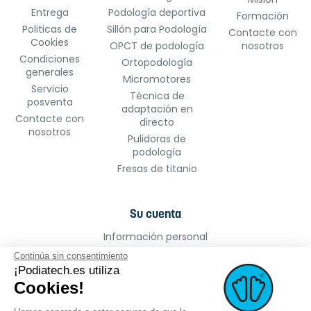
Entrega
Podología deportiva
Formación
Politicas de
Sillón para Podología
Contacte con
Cookies
OPCT de podología
nosotros
Condiciones
Ortopodología
generales
Micromotores
Servicio
Técnica de
posventa
adaptación en
Contacte con
directo
nosotros
Pulidoras de
podología
Fresas de titanio
Su cuenta
Información personal
Pedidos
Continúa sin consentimiento
Facturas por abono
¡Podiatech.es utiliza
Cookies!
Direcciones
Cupones de descuento