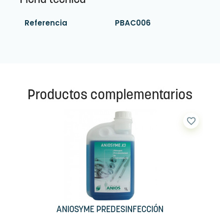
Ficha técnica
Referencia
PBAC006
Productos complementarios
favorite_border
ANIOSYME PREDESINFECCIÓN