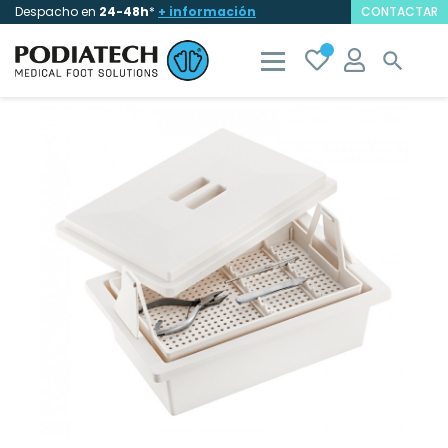
Despacho en
24-48h
*
+ información
CONTACTAR
