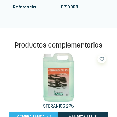
Referencia
P71D009
Productos complementarios
favorite_border
STERANIOS 2%
COMPRA RÁPIDA
MÁS DETALLES