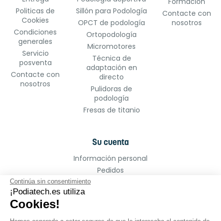
Formación
Politicas de
Sillón para Podología
Contacte con
Cookies
OPCT de podología
nosotros
Condiciones
Ortopodología
generales
Micromotores
Servicio
Técnica de
posventa
adaptación en
Contacte con
directo
nosotros
Pulidoras de
podología
Fresas de titanio
Su cuenta
Información personal
Pedidos
Continúa sin consentimiento
Facturas por abono
¡Podiatech.es utiliza
Cookies!
Direcciones
Cupones de descuento
Hemos esperado a estar seguros de que le
Mis alertas