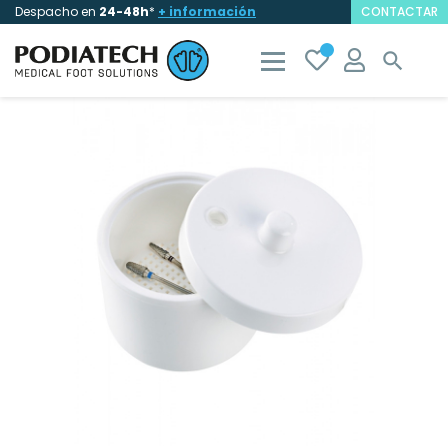
Despacho en
24-48h
*
+ información
CONTACTAR
