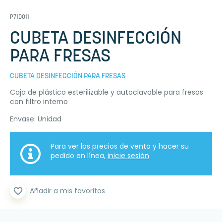
P71D011
CUBETA DESINFECCIÓN
PARA FRESAS
CUBETA DESINFECCIÓN PARA FRESAS
Caja de plástico esterilizable y autoclavable para fresas
con filtro interno
Envase: Unidad
Para ver los precios de venta y hacer su
pedido en línea,
inicie sesión
favorite_border
Añadir a mis favoritos