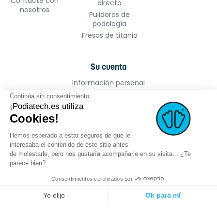
Contacte con
directo
nosotros
Pulidoras de
podología
Fresas de titanio
Su cuenta
Información personal
Pedidos
Continúa sin consentimiento
Facturas por abono
¡Podiatech.es utiliza
Cookies!
Direcciones
Cupones de descuento
Hemos esperado a estar seguros de que le
Mis alertas
interesaba el contenido de este sitio antes
de molestarle, pero nos gustaría acompañarle en su visita... ¿Te
parece bien?
Consentimientos certificados por
©2022 podiatech.es, todos los derechos
Logro :
meta-
Yo elijo
Ok para mí
reservados.
creation.com
Plataforma de Gestión de Consentimiento: Personaliza tus Opciones
Axeptio consent