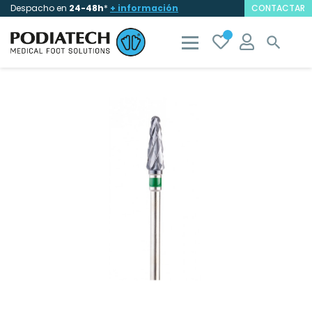
Despacho en
24-48h
*
+ información
CONTACTAR
