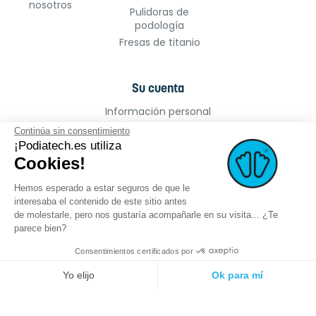
nosotros
Pulidoras de
podología
Fresas de titanio
Su cuenta
Información personal
Pedidos
Continúa sin consentimiento
Facturas por abono
¡Podiatech.es utiliza
Cookies!
Direcciones
Cupones de descuento
Hemos esperado a estar seguros de que le
Mis alertas
interesaba el contenido de este sitio antes
de molestarle, pero nos gustaría acompañarle en su visita... ¿Te
parece bien?
Consentimientos certificados por
©2022 podiatech.es, todos los derechos
Logro :
meta-
Yo elijo
Ok para mí
reservados.
creation.com
Plataforma de Gestión de Consentimiento: Personaliza tus Opciones
Axeptio consent