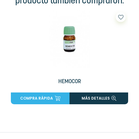
producto también compraron:
favorite_border
HEMOCOR
COMPRA RÁPIDA
MÁS DETALLES