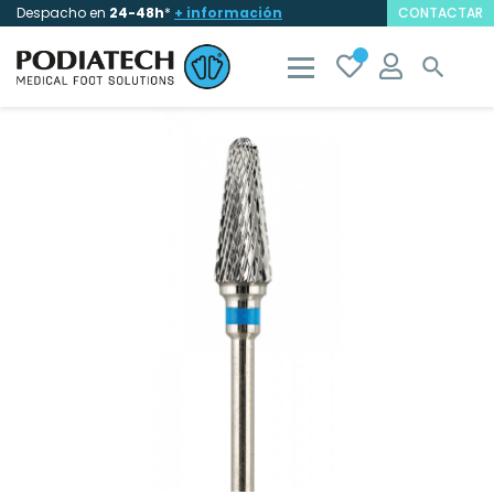
Despacho en
24-48h
*
+ información
CONTACTAR
