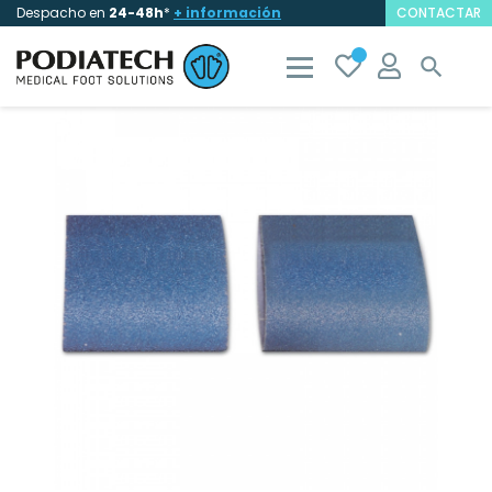
Despacho en
24-48h
*
+ información
CONTACTAR
