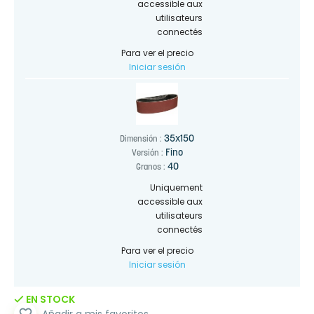
accessible aux
utilisateurs
connectés
Para ver el precio
Iniciar sesión
35x150
Dimensión :
Fino
Versión :
40
Granos :
Uniquement
accessible aux
utilisateurs
connectés
Para ver el precio
Iniciar sesión
EN STOCK
favorite_border
Añadir a mis favoritos