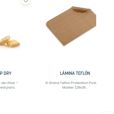
favorite_border
favorite_border
P DRY
LÁMINA TEFLÓN
 de Uñas –
El Grand Teflon Protection Podolab®
eal para...
Master (28x35...