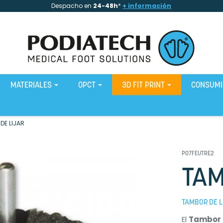
Despacho en
24-48h
*
+ información
MATERIALES
OPCT
3D FIT PRINT
CONSUM
DE LIJAR
P07FEUTRE2
TAM
TAMBOR DE L
El
Tambor 