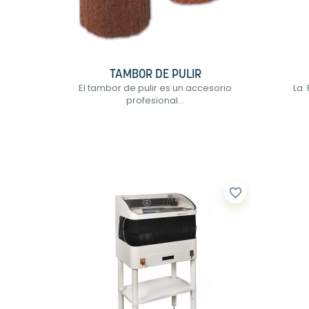
TAMBOR DE PULIR
El tambor de pulir es un accesorio
La 
profesional...
favorite_border