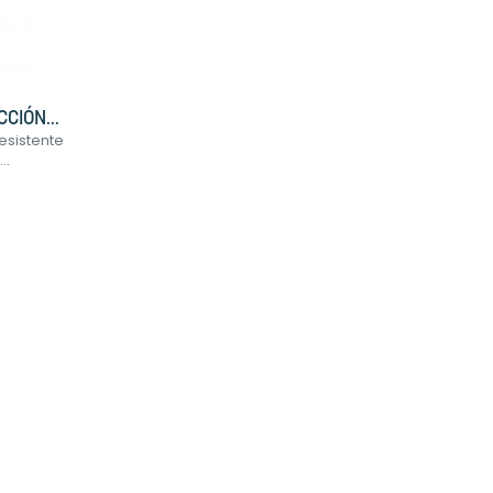
CIÓN...
esistente
..