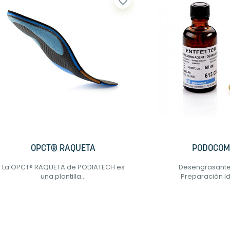
favorite_border
OPCT® RAQUETA
PODOCOM
La OPCT® RAQUETA de PODIATECH es
Desengrasante
una plantilla...
Preparación Id