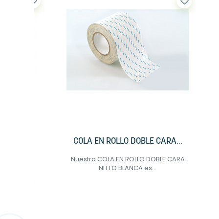
favorite_border
favorite_border
NTREGA
COLA EN ROLLO DOBLE CARA...
Nuestra COLA EN ROLLO DOBLE CARA
NITTO BLANCA es...
 ortesis al