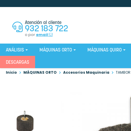
Atención al cliente
932 183 722
o por
email
ANÁLISIS
MÁQUINAS ORTO
MÁQUINAS QUIRO
DESCARGAS
Inicio
MÁQUINAS ORTO
Accesorios Maquinaria
TAMBOR 