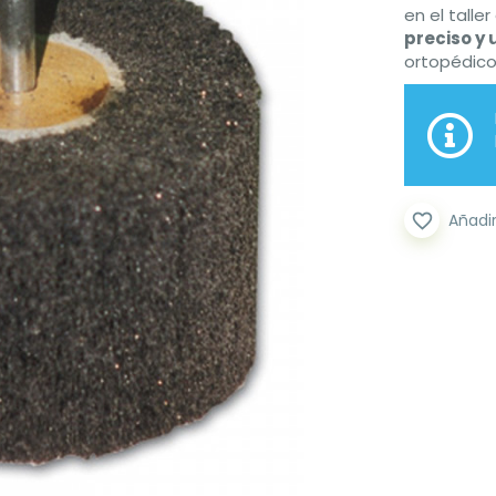
en el talle
preciso y
ortopédico
favorite_border
Añadir