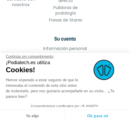
directo
nosotros
Pulidoras de
podología
Fresas de titanio
Su cuenta
Información personal
Pedidos
Continúa sin consentimiento
Facturas por abono
¡Podiatech.es utiliza
Cookies!
Direcciones
Cupones de descuento
Hemos esperado a estar seguros de que le
Mis alertas
interesaba el contenido de este sitio antes
de molestarle, pero nos gustaría acompañarle en su visita... ¿Te
parece bien?
Consentimientos certificados por
©2022 podiatech.es, todos los derechos
Logro :
meta-
Yo elijo
Ok para mí
reservados.
creation.com
Plataforma de Gestión de Consentimiento: Personaliza tus Opciones
Axeptio consent