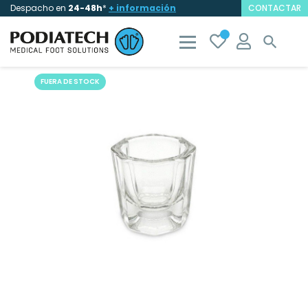
Despacho en
24-48h
*
+ información
CONTACTAR

FUERA DE STOCK