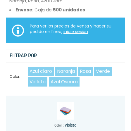
Naranja, Rosa, Azul Claro
Envase:
Caja de
500 unidades
Para ver los precios de venta y hacer su
pedido en línea,
inicie sesión
FILTRAR POR
Azul claro
Naranja
Rosa
Verde
Color:
Violeta
Azul Oscuro
Violeta
Color :