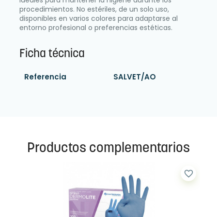
Ideales para mantener la higiene durante los
procedimientos. No estériles, de un solo uso,
disponibles en varios colores para adaptarse al
entorno profesional o preferencias estéticas.
Ficha técnica
Referencia
SALVET/AO
Productos complementarios
favorite_border