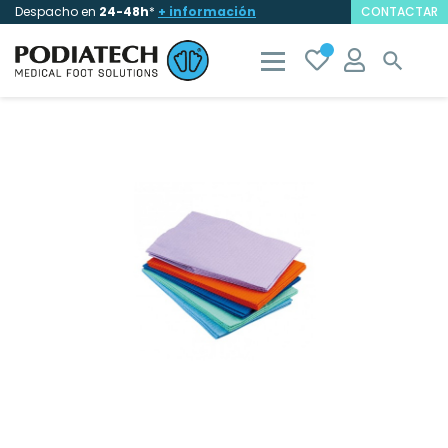
Despacho en
24-48h
*
+ información
CONTACTAR
