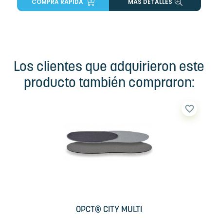
COMPRA RÁPIDA
MÁS DETALLES
Los clientes que adquirieron este
producto también compraron:
favorite_border
OPCT® CITY MULTI