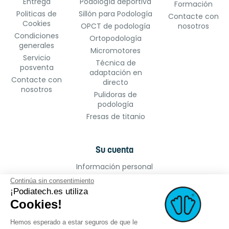
Entrega
Podología deportiva
Formación
Politicas de
Sillón para Podología
Contacte con
Cookies
OPCT de podología
nosotros
Condiciones
Ortopodología
generales
Micromotores
Servicio
Técnica de
posventa
adaptación en
Contacte con
directo
nosotros
Pulidoras de
podología
Fresas de titanio
Su cuenta
Información personal
Pedidos
Continúa sin consentimiento
Facturas por abono
¡Podiatech.es utiliza
Cookies!
Direcciones
Cupones de descuento
Hemos esperado a estar seguros de que le
Mis alertas