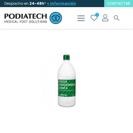
Despacho en
24-48h
*
+ información
CONTACTAR
