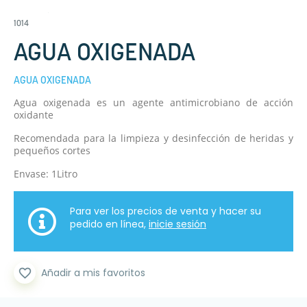
1014
AGUA OXIGENADA
AGUA OXIGENADA
Agua oxigenada es un agente antimicrobiano de acción
oxidante
Recomendada para la limpieza y desinfección de heridas y
pequeños cortes
Envase: 1Litro
Para ver los precios de venta y hacer su
pedido en línea,
inicie sesión
favorite_border
Añadir a mis favoritos