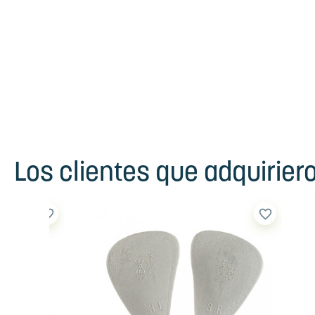
Los clientes que adquirie
favorite_border
favorite_border