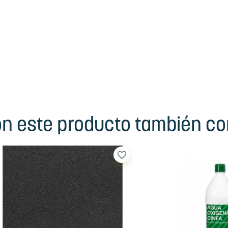
ron este producto también c
favorite_border