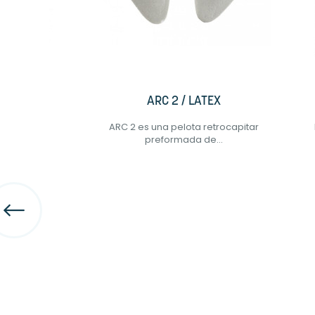
L
ARC 2 / LATEX
stéril....
ARC 2 es una pelota retrocapitar
preformada de...