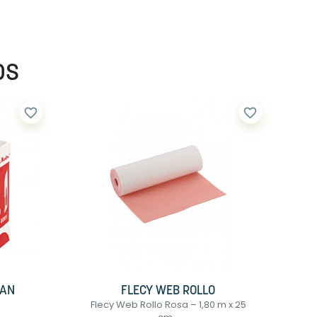
os
favorite_border
favorite_border
WAN
FLECY WEB ROLLO
Flecy Web Rollo Rosa – 1,80 m x 25