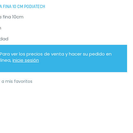
A FINA 10 CM PODIATECH
a fina 10cm
m
idad
Para ver los precios de venta y hacer su pedido en
línea,
inicie sesión
 a mis favoritos