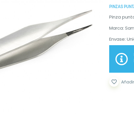
PINZAS PUNT
Pinza punt
Marca: Sa
Envase: Un
favorite_border
Añadir