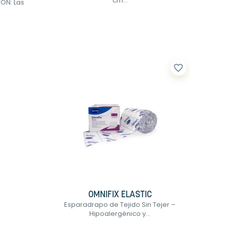
cm...
ON: Las
favorite_border
OMNIFIX ELASTIC
Esparadrapo de Tejido Sin Tejer –
Hipoalergénico y...