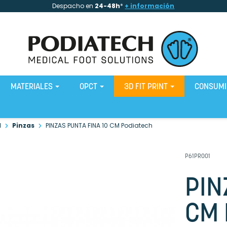
Despacho en
24-48h
*
+ información
MATERIALES
OPCT
3D FIT PRINT
CONSUM
l
Pinzas
PINZAS PUNTA FINA 10 CM Podiatech
P61PR001
PIN
CM 