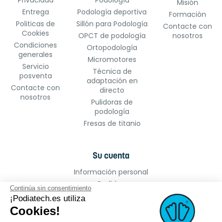
Privacidad
Podología
Misión
Entrega
Podología deportiva
Formación
Politicas de
Sillón para Podología
Contacte con
Cookies
OPCT de podología
nosotros
Condiciones
Ortopodología
generales
Micromotores
Servicio
Técnica de
posventa
adaptación en
Contacte con
directo
nosotros
Pulidoras de
podología
Fresas de titanio
Su cuenta
Información personal
Pedidos
Continúa sin consentimiento
Facturas por abono
¡Podiatech.es utiliza
Direcciones
Cookies!
Cupones de descuento