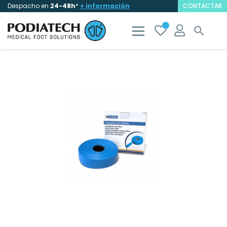
Despacho en
24-48h
*
+ información
CONTACTAR
