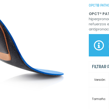
OPCT® PATHO
OPCT® PA
hiperprona
refuerzos 
antipronac
FILTRAR 
Versión:
Tamaño: