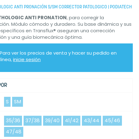
LOGIC ANTI PRONACIÓN S/SM CORRECTOR PATOLOGICO | PODIATECH
THOLOGIC ANTI PRONATION
, para corregir la
ción. Módulo cómodo y duradero. Su base dinámica y sus
específicos en Transflux® aseguran una corrección
ión y una guía biomecánica óptima.
Para ver los precios de venta y hacer su pedido en
línea,
inicie sesión
POR
S
SM
35/36
37/38
39/40
41/42
43/44
45/46
47/48