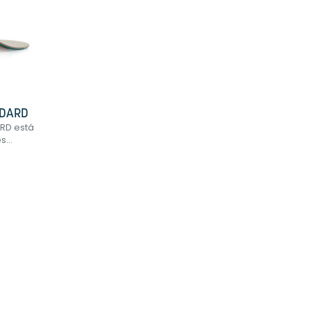
NDARD
RD está
...