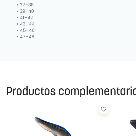
• 37–38
• 39–40
• 41–42
• 43–44
• 45–46
• 47–48
Productos complementari
favorite_border