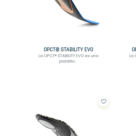
OPCT® STABILITY EVO
O
La OPCT® STABILITY EVO es una
La 
plantilla...
favorite_border