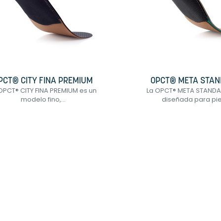
PCT® CITY FINA PREMIUM
OPCT® META STA
OPCT® CITY FINA PREMIUM es un
La OPCT® META STANDA
modelo fino,...
diseñada para pies