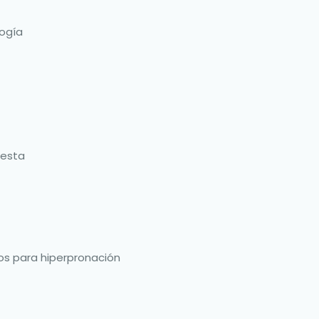
ogía
uesta
cos para hiperpronación