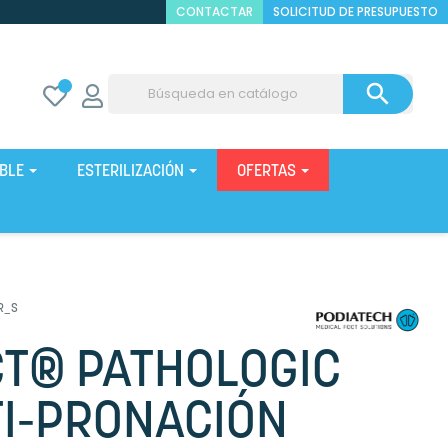
CONTACTAR
SOLICITUD DE PRESUPUESTO

IBLE
ESTERILIZACIÓN
OFERTAS
R_S
T® PATHOLOGIC
I-PRONACIÓN