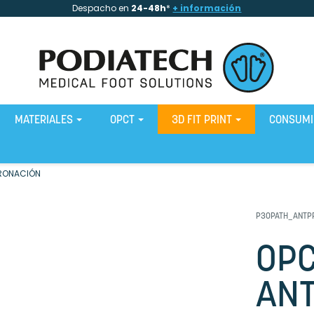
Despacho en
24-48h
*
+ información
MATERIALES
OPCT
3D FIT PRINT
CONSUM
PRONACIÓN
P30PATH_ANTP
OPC
ANT