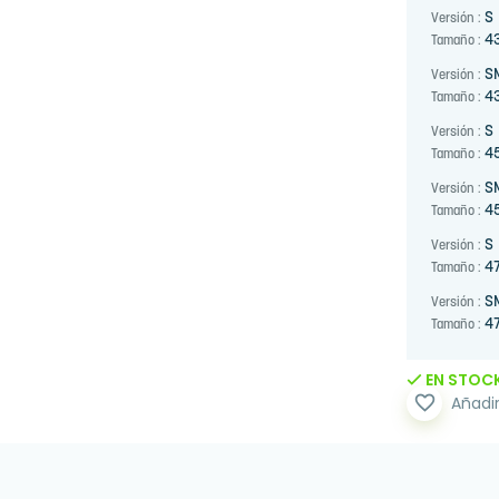
S
Versión :
4
Tamaño :
S
Versión :
4
Tamaño :
S
Versión :
4
Tamaño :
S
Versión :
4
Tamaño :
S
Versión :
47
Tamaño :
S
Versión :
47
Tamaño :
EN STOC
favorite_border
Añadir