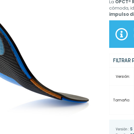
La
OPCT® 
cómoda, id
impulso d
FILTRAR 
Versión:
Tamaño:
S
Versión :