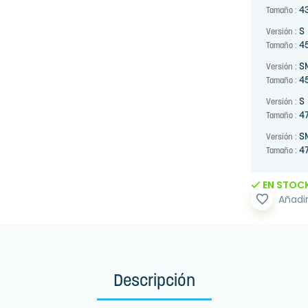
4
Tamaño :
S
Versión :
4
Tamaño :
S
Versión :
4
Tamaño :
S
Versión :
47
Tamaño :
S
Versión :
47
Tamaño :
EN STOC
favorite_border
Añadir
Descripción