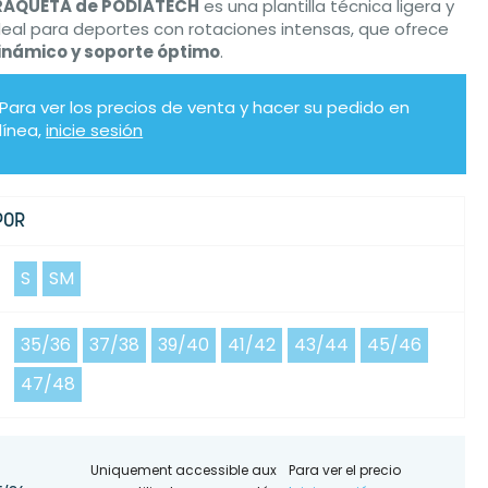
RAQUETA de PODIATECH
es una plantilla técnica ligera y
eal para deportes con rotaciones intensas, que ofrece
inámico y soporte óptimo
.
Para ver los precios de venta y hacer su pedido en
línea,
inicie sesión
POR
S
SM
35/36
37/38
39/40
41/42
43/44
45/46
47/48
Uniquement accessible aux
Para ver el precio