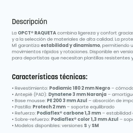
Descripción
La
OPCT® RAQUETA
combina ligereza y confort gracia
y a la selección de materiales de alta calidad. La prot
M1 garantiza
estabilidad y dinamismo
, permitiendo 
movimientos rápidos y rotaciones. Disponible en vers
para deportistas que necesitan plantillas resistentes y
Características técnicas:
• Revestimiento:
Podiamic 180 2 mm Negro
– cómodo
• Antepié (PAD):
Dynatene 3 mm Naranja
– amortigua
• Base mousse:
PE 200 3 mm Azul
– absorción de imp
• Pastilla:
Protech 2 mm
– soporte equilibrado
• Refuerzo:
Podiaflex® carbone 1,3 mm
– estabilidad 
• Sobre-refuerzo:
Podiaflex® color 1,3 mm Azul
– sopo
• Modelos disponibles: versiones
S
y
SM