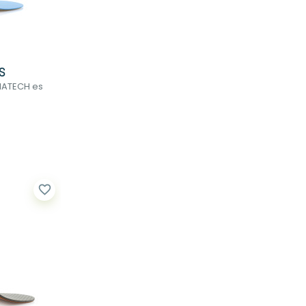
S
IATECH es
favorite_border