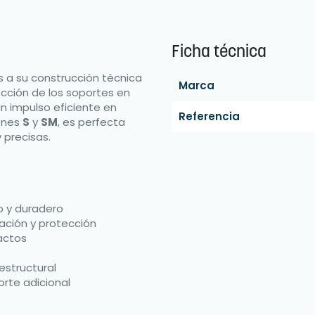
Ficha técnica
s a su construcción técnica
Marca
ección de los soportes en
un impulso eficiente en
Referencia
iones
S
y
SM
, es perfecta
 precisas.
 y duradero
ción y protección
actos
estructural
rte adicional