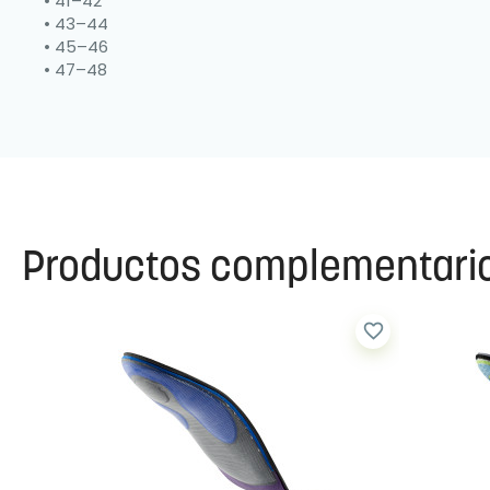
• 41–42
• 43–44
• 45–46
• 47–48
Productos complementari
favorite_border