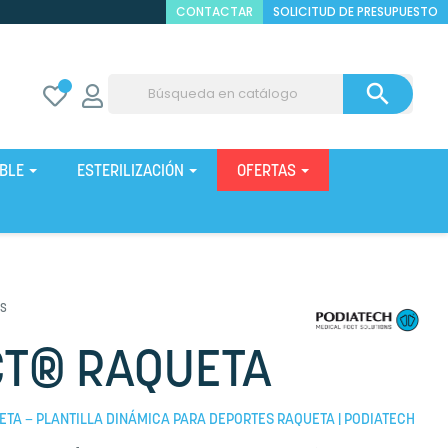
CONTACTAR
SOLICITUD DE PRESUPUESTO

IBLE
ESTERILIZACIÓN
OFERTAS
_S
T® RAQUETA
TA – PLANTILLA DINÁMICA PARA DEPORTES RAQUETA | PODIATECH