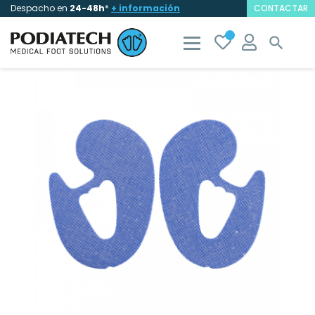
Despacho en
24-48h
*
+ información
CONTACTAR
