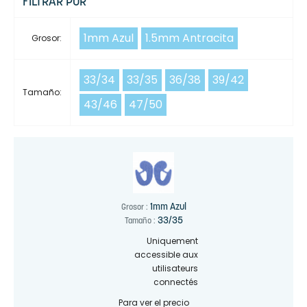
FILTRAR POR
1mm Azul
1.5mm Antracita
Grosor:
33/34
33/35
36/38
39/42
Tamaño:
43/46
47/50
1mm Azul
Grosor :
33/35
Tamaño :
Uniquement
accessible aux
utilisateurs
connectés
Para ver el precio