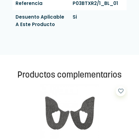
Referencia
P03BTXR2/1_BL_01
Desuento Aplicable
Si
A Este Producto
Productos complementarios
favorite_border