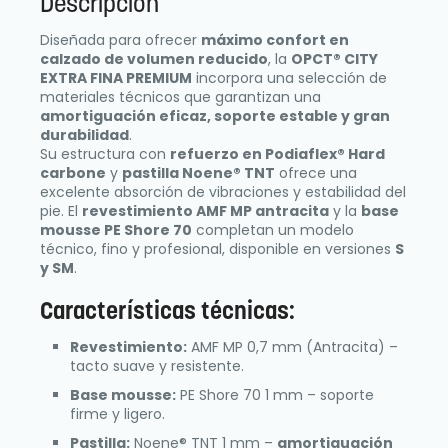
Descripción
Diseñada para ofrecer
máximo confort en
calzado de volumen reducido
, la
OPCT® CITY
EXTRA FINA PREMIUM
incorpora una selección de
materiales técnicos que garantizan una
amortiguación eficaz, soporte estable y gran
durabilidad
.
Su estructura con
refuerzo en Podiaflex® Hard
carbone
y
pastilla Noene® TNT
ofrece una
excelente absorción de vibraciones y estabilidad del
pie. El
revestimiento AMF MP antracita
y la
base
mousse PE Shore 70
completan un modelo
técnico, fino y profesional, disponible en versiones
S
y SM
.
Características técnicas:
Revestimiento:
AMF MP 0,7 mm (Antracita) –
tacto suave y resistente.
Base mousse:
PE Shore 70 1 mm – soporte
firme y ligero.
Pastilla:
Noene® TNT 1 mm –
amortiguación