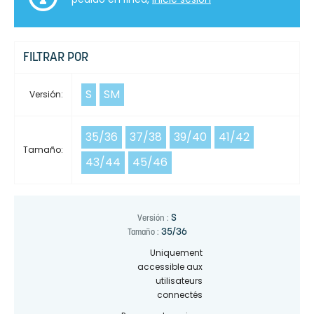
FILTRAR POR
S
SM
Versión:
35/36
37/38
39/40
41/42
Tamaño:
43/44
45/46
S
Versión :
35/36
Tamaño :
Uniquement
accessible aux
utilisateurs
connectés