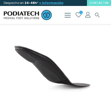
Despacho en
24-48h
*
+ información
CONTACTAR
