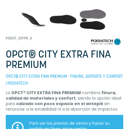
P30CIT_EXFPR_S
OPCT® CITY EXTRA FINA
PREMIUM
OPCT® CITY EXTRA FINA PREMIUM - FINURA, SOPORTE Y CONFORT
| PODIATECH
La
OPCT® CITY EXTRA FINA PREMIUM
combina
finura,
calidad de materiales y confort
, siendo la opción ideal
para
calzado con poco espacio en el antepié
sin
renunciar a la estabilidad ni a la absorción de impactos.
Para ver los precios de venta y hacer su
pedido en línea,
inicie sesión