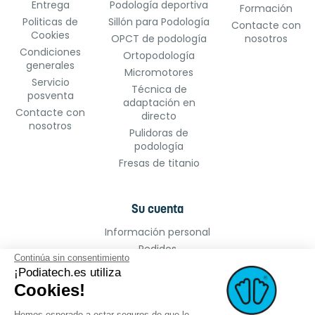
Entrega
Podología deportiva
Formación
Politicas de
Sillón para Podología
Contacte con
Cookies
OPCT de podología
nosotros
Condiciones
Ortopodología
generales
Micromotores
Servicio
Técnica de
posventa
adaptación en
Contacte con
directo
nosotros
Pulidoras de
podología
Fresas de titanio
Su cuenta
Información personal
Pedidos
Continúa sin consentimiento
Facturas por abono
¡Podiatech.es utiliza
Direcciones
Cookies!
Cupones de descuento
Hemos esperado a estar seguros de que le