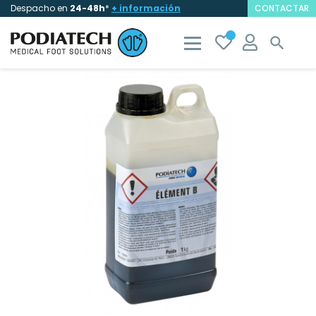
Despacho en
24-48h
*
+ información
CONTACTAR
