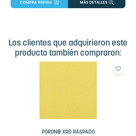
COMPRA RÁPIDA
MÁS DETALLES
Los clientes que adquirieron este
producto también compraron:
favorite_border
PORON® XRD RASPADO