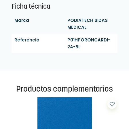
Ficha técnica
Marca
PODIATECH SIDAS
MEDICAL
Referencia
P01HPORONCARDI-
2A-BL
Productos complementarios
favorite_border