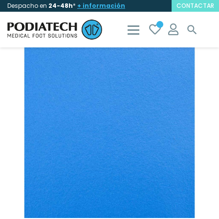
Despacho en
24-48h
*
+ información
CONTACTAR
