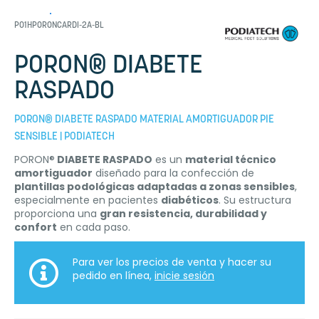
P01HPORONCARDI-2A-BL
PORON® DIABETE
RASPADO
PORON® DIABETE RASPADO MATERIAL AMORTIGUADOR PIE
SENSIBLE | PODIATECH
PORON®
DIABETE RASPADO
es un
material técnico
amortiguador
diseñado para la confección de
plantillas podológicas adaptadas a zonas sensibles
,
especialmente en pacientes
diabéticos
. Su estructura
proporciona una
gran resistencia, durabilidad y
confort
en cada paso.
Para ver los precios de venta y hacer su
pedido en línea,
inicie sesión