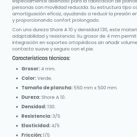
especialmente diseñado para la fabricación de plantill
personas con movilidad reducida. Su estructura tipo 
amortiguación eficaz, ayudando a reducir la presión en
y proporcionando confort prolongado.
Con una dureza Shore A 10 y densidad 130, este materi
adaptabilidad y resistencia. Su grosor de 4 mm permi
integración en soportes ortopédicos sin añadir volum
contacto suave y seguro con el pie.
Características técnicas:
Grosor:
4 mm.
Color:
Verde.
Tamaño de plancha:
550 mm x 500 mm.
Dureza:
Shore A 10.
Densidad:
130.
Resistencia:
3/5
Elasticidad:
4/5
Fricción:
1/5