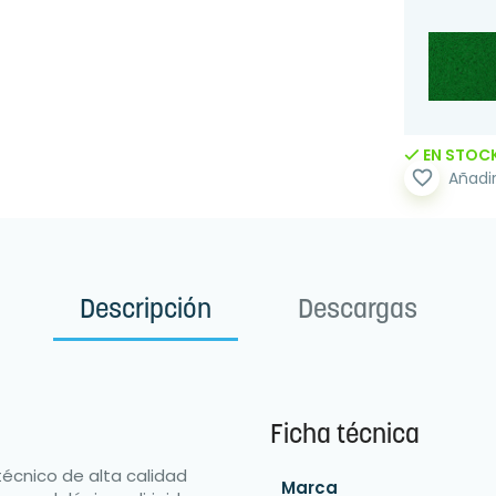
EN STOC
favorite_border
Añadir
Descripción
Descargas
Ficha técnica
técnico de alta calidad
Marca