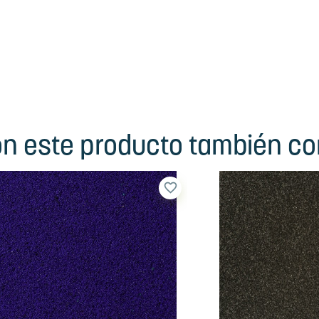
ron este producto también c
favorite_border