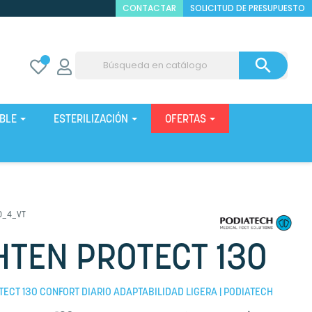
CONTACTAR
SOLICITUD DE PRESUPUESTO

IBLE
ESTERILIZACIÓN
OFERTAS
0_4_VT
HTEN PROTECT 130
TECT 130 CONFORT DIARIO ADAPTABILIDAD LIGERA | PODIATECH