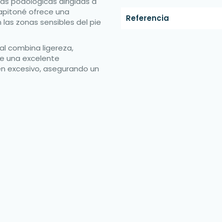
as podológicas dirigidas a
capitoné ofrece una
Referencia
 las zonas sensibles del pie
al combina ligereza,
te una excelente
en excesivo, asegurando un