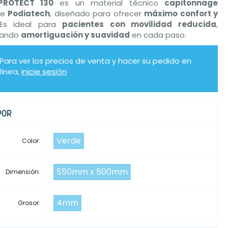
PROTECT 130
es un material técnico
capitonnage
de
Podiatech
, diseñado para ofrecer
máximo confort y
 Es ideal para
pacientes con movilidad reducida
,
nando
amortiguación y suavidad
en cada paso.
Para ver los precios de venta y hacer su pedido en
línea,
inicie sesión
POR
Verde
Color:
550mm x 500mm
Dimensión:
4mm
Grosor: