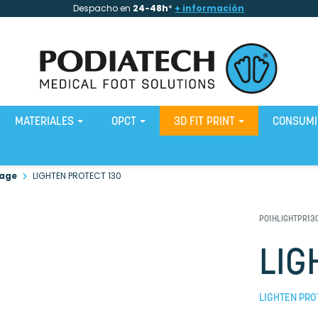
Despacho en
24-48h
*
+ información
MATERIALES
OPCT
3D FIT PRINT
CONSUM
age
LIGHTEN PROTECT 130
P01HLIGHTPR13
LIG
LIGHTEN PRO