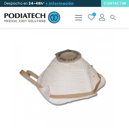
Despacho en
24-48h
*
+ información
CONTACTAR
