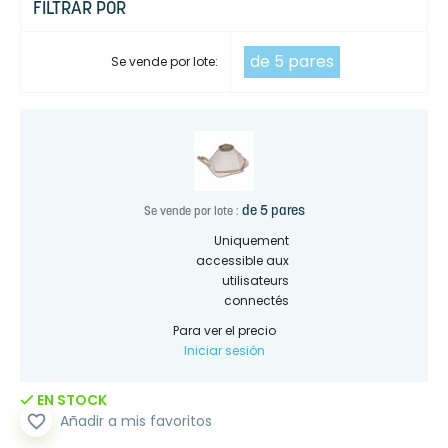
FILTRAR POR
de 5 pares
Se vende por lote:
de 5 pares
Se vende por lote :
Uniquement
accessible aux
utilisateurs
connectés
Para ver el precio
Iniciar sesión
EN STOCK
favorite_border
Añadir a mis favoritos