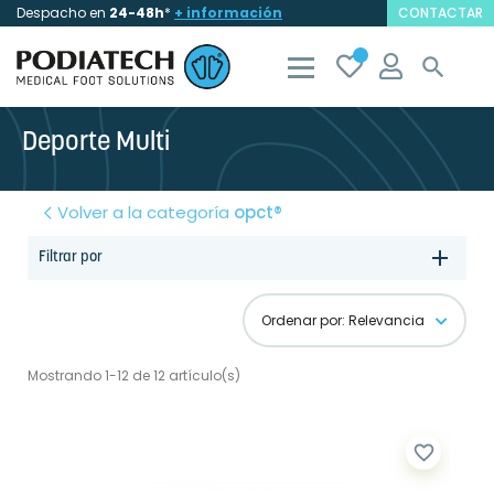
Despacho en
24-48h
*
+ información
CONTACTAR

Deporte Multi
Volver a la categoría
opct®
Filtrar por
Ordenar por: Relevancia
Mostrando 1-12 de 12 artículo(s)
favorite_border