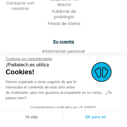
Contacte con
directo
nosotros
Pulidoras de
podología
Fresas de titanio
Su cuenta
Información personal
Pedidos
Continúa sin consentimiento
¡Podiatech.es utiliza
Facturas por abono
Cookies!
Direcciones
Cupones de descuento
Hemos esperado a estar seguros de que le
Mis alertas
interesaba el contenido de este sitio antes
de molestarle, pero nos gustaría acompañarle en su visita... ¿Te
parece bien?
Consentimientos certificados por
©2022 podiatech.es, todos los derechos
Logro :
meta-
Yo elijo
Ok para mí
reservados.
creation.com
Plataforma de Gestión de Consentimiento: Personaliza tus Opciones
Axeptio consent