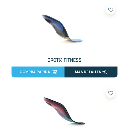
favorite_border
OPCT® FITNESS
COMPRA RÁPIDA
MÁS DETALLES
favorite_border