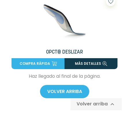
favorite_border
OPCT® DESLIZAR
COMPRA RÁPIDA
MÁS DETALLES
Haz llegado al final de la página.
VOLVER ARRIBA
Volver arriba
