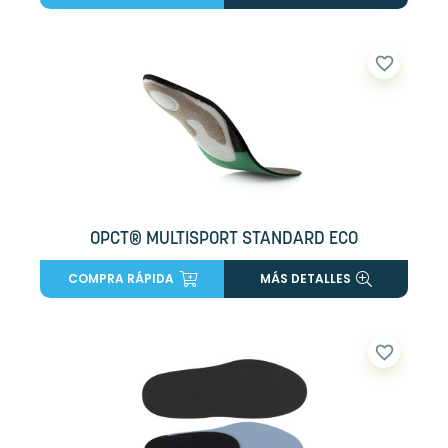
favorite_border
OPCT® MULTISPORT STANDARD ECO
COMPRA RÁPIDA
MÁS DETALLES
favorite_border