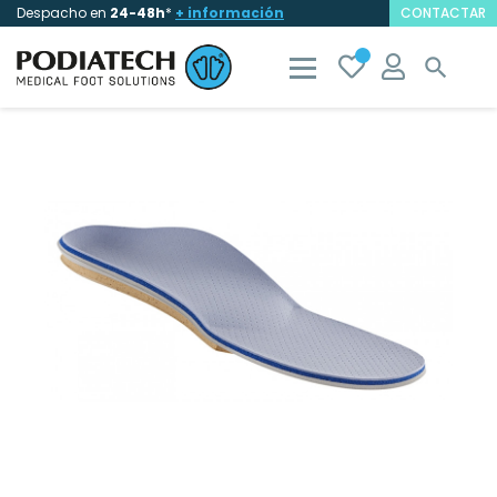
Despacho en
24-48h
*
+ información
CONTACTAR
