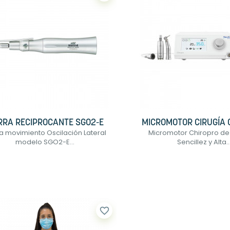
RRA RECIPROCANTE SGO2-E
MICROMOTOR CIRUGÍA 
ra movimiento Oscilación Lateral
Micromotor Chiropro de 
modelo SGO2-E...
Sencillez y Alta..
favorite_border