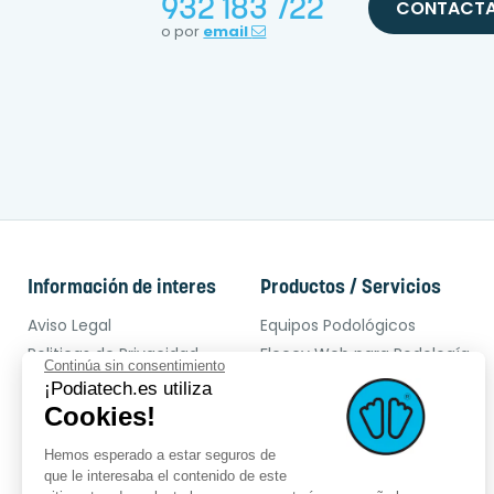
932 183 722
CONTACT
o por
email
Información de interes
Productos / Servicios
Aviso Legal
Equipos Podológicos
Politicas de Privacidad
Fleecy Web para Podología
Continúa sin consentimiento
Entrega
Podología deportiva
¡Podiatech.es utiliza
Politicas de Cookies
Sillón para Podología
Cookies!
Condiciones generales
OPCT de podología
Hemos esperado a estar seguros de
Servicio posventa
Ortopodología
que le interesaba el contenido de este