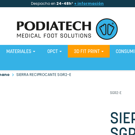
Despacho en
24-48h
*
+ información
MATERIALES
OPCT
3D FIT PRINT
CONSUM
 mano
SIERRA RECIPROCANTE SGR2-E
SGR2-E
SIE
SGR