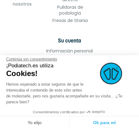
nosotros
Pulidoras de
podología
Fresas de titanio
Su cuenta
Información personal
Pedidos
Continúa sin consentimiento
¡Podiatech.es utiliza
Facturas por abono
Cookies!
Direcciones
Cupones de descuento
Hemos esperado a estar seguros de que le
Mis alertas
interesaba el contenido de este sitio antes
de molestarle, pero nos gustaría acompañarle en su visita... ¿Te
parece bien?
Consentimientos certificados por
©2022 podiatech.es, todos los derechos
Logro :
meta-
Yo elijo
Ok para mí
reservados.
creation.com
Plataforma de Gestión de Consentimiento: Personaliza tus Opciones
Axeptio consent