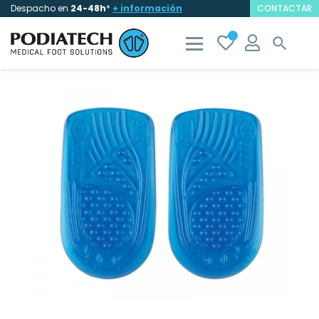
Despacho en
24-48h
*
+ información
CONTACTAR
