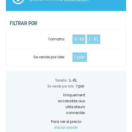
FILTRAR POR
S-M
L-XL
Tamaño:
1 par
Se vende por lote:
L-XL
Tamaño :
1 par
Se vende por lote :
Uniquement
accessible aux
utilisateurs
connectés
Para ver el precio
Iniciar sesión