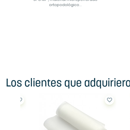
ortopodológico...
Los clientes que adquirie
favorite_border
favorite_border