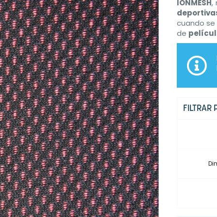
IONMESH
,
deportiva
cuando se 
de
películ
FILTRAR 
Di