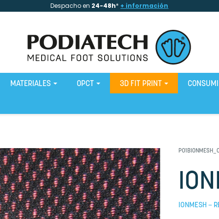
Despacho en
24-48h
*
+ información
MATERIALES
OPCT
3D FIT PRINT
CONSUM
P01BIONMESH_
IO
IONMESH – R