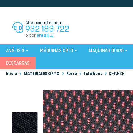
Atención al cliente
932 183 722
o por
email
ANÁLISIS
MÁQUINAS ORTO
MÁQUINAS QUIRO
DESCARGAS
Inicio
MATERIALES ORTO
Forro
Estéticos
IONMESH