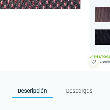
EN STOC
favorite_border
Añadir
Descripción
Descargas