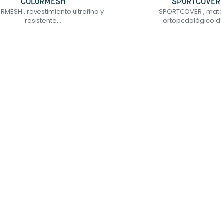
COLORMESH
SPORTCOVER
MESH , revestimiento ultrafino y
SPORTCOVER , mate
resistente...
ortopodológico de