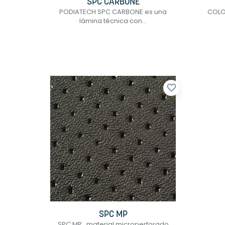
SPC CARBONE
PODIATECH SPC CARBONE es una
COLOR
lámina técnica con...
favorite_border
SPC MP
SPC MP , material microperforado