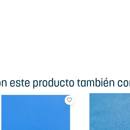
ron este producto también c
favorite_border