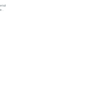
rial
...