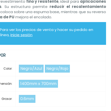
 revestimiento
fino y resistente
, ideal para
aplicaciones
s
. Su estructura permite
reducir el recalentamiento
coloca sobre una espuma base, mientras que su reverso
a de PU
mejora el encolado.
Para ver los precios de venta y hacer su pedido en
línea,
inicie sesión
POR
Negro/Azul
Negro/Rojo
Color:
1400mm x 700mm
mensión:
0.6mm
Grosor: