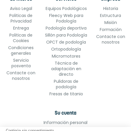
Aviso Legal
Equipos Podológicos
Historia
Politicas de
Fleecy Web para
Estructura
Privacidad
Podología
Misión
Entrega
Podología deportiva
Formación
Politicas de
Sillón para Podología
Contacte con
Cookies
OPCT de podología
nosotros
Condiciones
Ortopodología
generales
Micromotores
Servicio
Técnica de
posventa
adaptación en
Contacte con
directo
nosotros
Pulidoras de
podología
Fresas de titanio
Su cuenta
Información personal
Pedidos
Continúa sin consentimiento