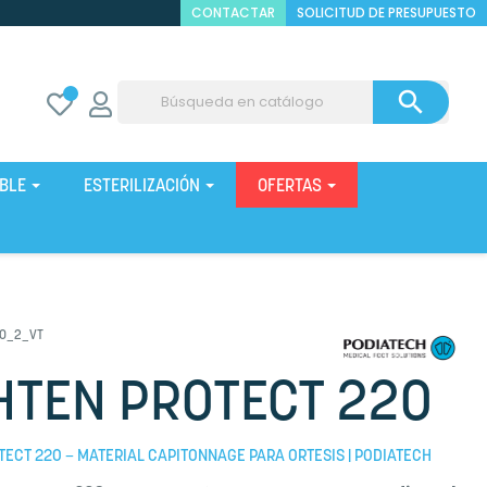
CONTACTAR
SOLICITUD DE PRESUPUESTO

IBLE
ESTERILIZACIÓN
OFERTAS
20_2_VT
HTEN PROTECT 220
TECT 220 – MATERIAL CAPITONNAGE PARA ORTESIS | PODIATECH