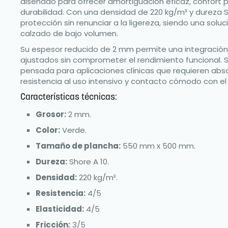
diseñado para ofrecer amortiguación eficaz, confort 
durabilidad. Con una densidad de 220 kg/m³ y dureza S
protección sin renunciar a la ligereza, siendo una soluci
calzado de bajo volumen.
Su espesor reducido de 2 mm permite una integración
ajustados sin comprometer el rendimiento funcional. 
pensada para aplicaciones clínicas que requieren abs
resistencia al uso intensivo y contacto cómodo con el 
Características técnicas:
Grosor:
2 mm.
Color:
Verde.
Tamaño de plancha:
550 mm x 500 mm.
Dureza:
Shore A 10.
Densidad:
220 kg/m³.
Resistencia:
4/5
Elasticidad:
4/5
Fricción:
3/5