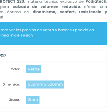
PROTECT 220
, material técnico exclusivo de
Podiatech
.
 para
calzado de volumen reducido
, ofrece una
ión óptima de
dinamismo, confort, resistencia y
ad
.
Para ver los precios de venta y hacer su pedido en
línea,
inicie sesión
POR
Verde
Color:
550mm x 500mm
Dimensión:
2mm
Grosor: