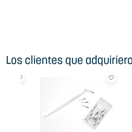
Los clientes que adquirie
favorite_border
favorite_border