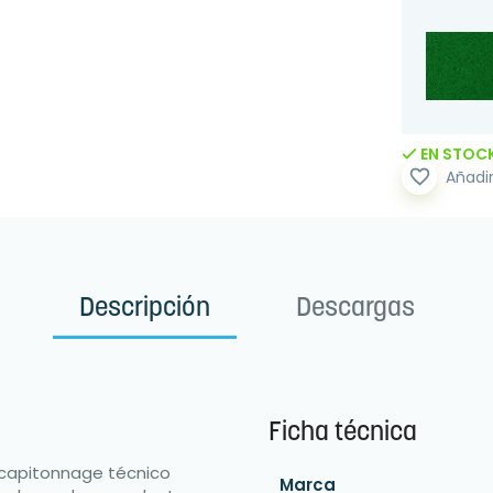
EN STOC
favorite_border
Añadir
Descripción
Descargas
Ficha técnica
 capitonnage técnico
Marca