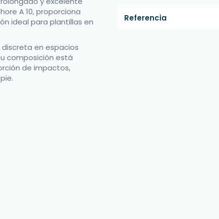
prolongado y excelente
hore A 10, proporciona
Referencia
ón ideal para plantillas en
 discreta en espacios
Su composición está
orción de impactos,
pie.