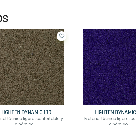
os
favorite_border
LIGHTEN DYNAMIC 130
LIGHTEN DYNAMIC
ial técnico ligero, confortable y
Material técnico ligero, co
dinámico ,...
dinámico ,...