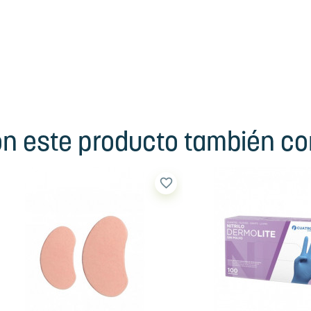
ron este producto también c
favorite_border