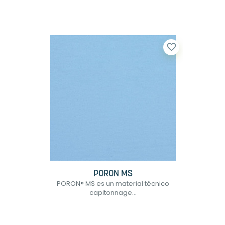
favorite_border
PORON MS
PORON® MS es un material técnico
capitonnage...