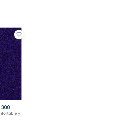
favorite_border
 300
nfortable y