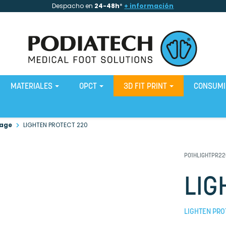
Despacho en
24-48h
*
+ información
MATERIALES
OPCT
3D FIT PRINT
CONSUM
age
LIGHTEN PROTECT 220
P01HLIGHTPR2
LIG
LIGHTEN PRO