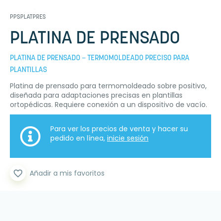
PPSPLATPRES
PLATINA DE PRENSADO
PLATINA DE PRENSADO – TERMOMOLDEADO PRECISO PARA
PLANTILLAS
Platina de prensado para termomoldeado sobre positivo,
diseñada para adaptaciones precisas en plantillas
ortopédicas. Requiere conexión a un dispositivo de vacío.
Para ver los precios de venta y hacer su
pedido en línea,
inicie sesión
favorite_border
Añadir a mis favoritos