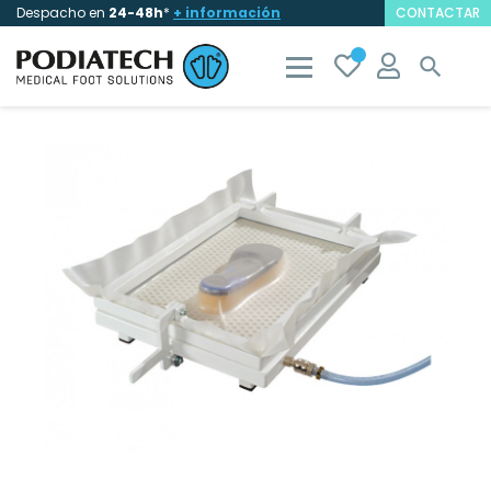
Despacho en
24-48h
*
+ información
CONTACTAR
