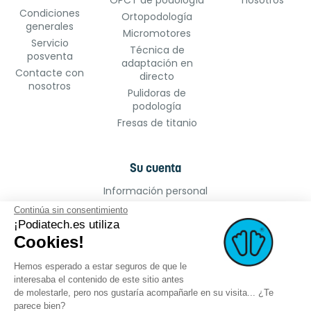
OPCT de podología
nosotros
Condiciones
Ortopodología
generales
Micromotores
Servicio
Técnica de
posventa
adaptación en
Contacte con
directo
nosotros
Pulidoras de
podología
Fresas de titanio
Su cuenta
Información personal
Pedidos
Continúa sin consentimiento
Facturas por abono
¡Podiatech.es utiliza
Cookies!
Direcciones
Cupones de descuento
Hemos esperado a estar seguros de que le
Mis alertas
interesaba el contenido de este sitio antes
de molestarle, pero nos gustaría acompañarle en su visita... ¿Te
parece bien?